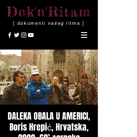
Dok'n'Ritam
[ dokumenti
našeg
ritma ]
DALEKA OBALA U AMERICI,
Boris Hrepić, Hrvatska,