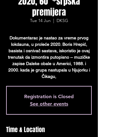
2020, 60’ *srpska
premijera
Tue 14 Jun
  |  
DKSG
Dokumentarac je nastao za vreme prvog
lokdauna, u proleće 2020. Boris Hrepić,
basista i osnivač sastava, iskoristio je ovaj
trenutak da izmontira putopisno – muzičke
zapise Daleke obale u Americi, 1988. i
2000. kada je grupa nastupala u Njujorku i
Čikagu,
Registration is Closed
See other events
Time & Location