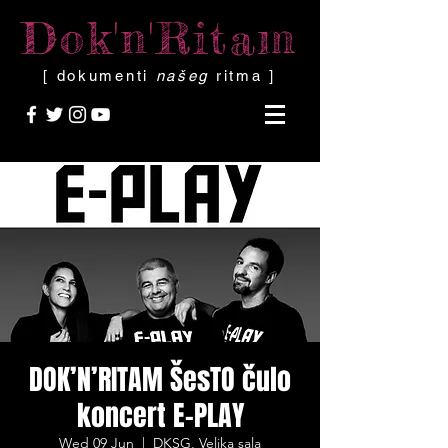
Dok'n'Ritam
[ dokumenti
našeg
ritma ]
DOK’N’RITAM ŠesTO čulo
koncert E-PLAY
Wed 09 Jun
  |  
DKSG, Velika sala