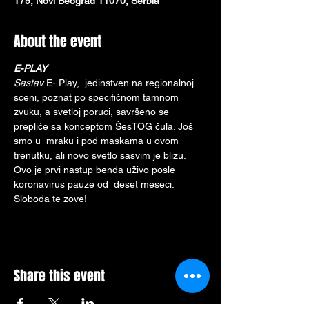
179, Novi Beograd 11070, Serbia
About the event
E-PLAY
Sastav 
E- Play,  jedinstven na regionalnoj 
sceni, poznat po specifičnom tamnom 
zvuku, a svetloj poruci, savršeno se 
prepliće sa konceptom ŠesTOG čula. Još 
smo u  mraku i pod maskama u ovom 
trenutku, ali novo svetlo sasvim je blizu. 
Ovo je prvi nastup benda uživo posle 
koronavirus pauze od  deset meseci. 
Sloboda te zove!
Share this event