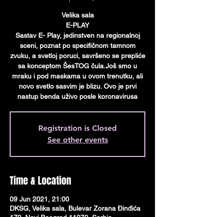
Velika sala
E-PLAY
Sastav E- Play, jedinstven na regionalnoj
sceni, poznat po specifičnom tamnom
zvuku, a svetloj poruci, savršeno se prepliće
sa konceptom ŠesTOG čula.Još smo u
mraku i pod maskama u ovom trenutku, ali
novo svetlo sasvim je blizu. Ovo je prvi
nastup benda uživo posle koronavirusa
Registration is Closed
See other events
Time & Location
09 Jun 2021, 21:00
DKSG, Velika sala, Bulevar Zorana Đinđića