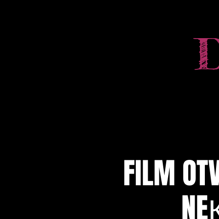
FILM OT
NEК