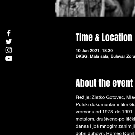
Time & Location
10 Jun 2021, 18:30
DKSG, Mala sala, Bulevar Zora
About the event
Režija: Zlatko Gotovac, Mla
Pulski dokumentarni film Gr
vremenu od 1978. do 1991. 
metalom, društveno-političk
danas i još mnogim zanimlji
dobri duhovi), Romeo Đomlij