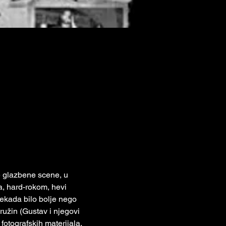
e glazbene scene, u 
, hard-rokom, hevi 
ekada bilo bolje nego 
užin (Gustav i njegovi 
otografskih materijala, 