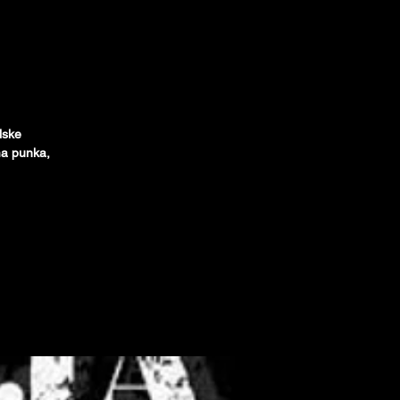
lske
ma punka,