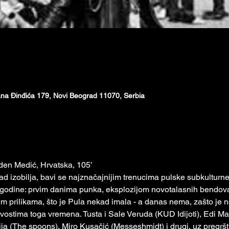
na Đinđića 179, Novi Beograd 11070, Serbia
den Medić, Hrvatska, 105’
ad izobilja, bavi se najznačajnijim trenucima pulske subkulturn
godine: prvim danima punka, eksplozijom novotalasnih bendova
im prilikama, što je Pula nekad imala - a danas nema, zašto je n
vostima toga vremena. Tusta i Sale Veruda (КUD Idijoti), Edi Mar
a (The spoons), Miro Кusačić (Messeshmidt) i drugi, uz pregršt f