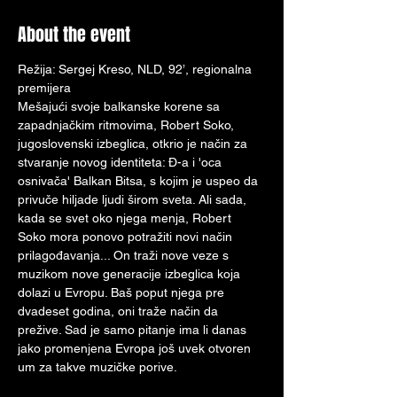
About the event
Režija: Sergej Кreso, NLD, 92’, regionalna 
premijera
Mešajući svoje balkanske korene sa 
zapadnjačkim ritmovima, Robert Soko, 
jugoslovenski izbeglica, otkrio je način za 
stvaranje novog identiteta: Đ-a i 'oca 
osnivača' Balkan Bitsa, s kojim je uspeo da 
privuče hiljade ljudi širom sveta. Ali sada, 
kada se svet oko njega menja, Robert 
Soko mora ponovo potražiti novi način 
prilagođavanja... On traži nove veze s 
muzikom nove generacije izbeglica koja 
dolazi u Evropu. Baš poput njega pre 
dvadeset godina, oni traže način da 
prežive. Sad je samo pitanje ima li danas 
jako promenjena Evropa još uvek otvoren 
um za takve muzičke porive.