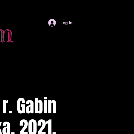
am
am
Log In
r. Gabin
a, 2021,