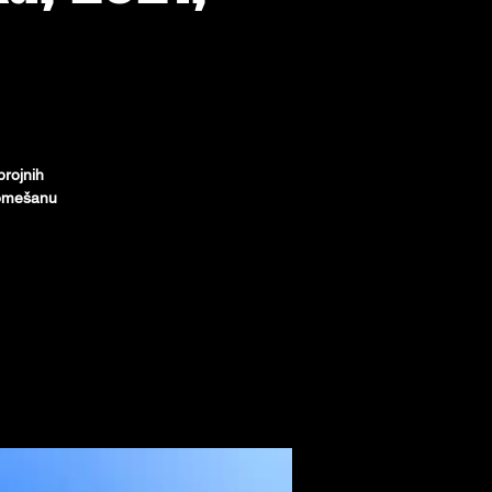
brojnih
 pomešanu