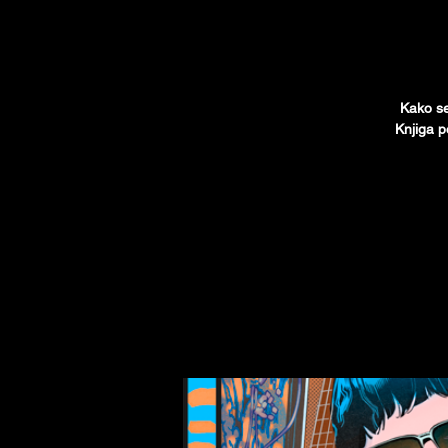
Кako se
Кnjiga p