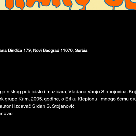
ana Đinđića 179, Novi Beograd 11070, Serbia
iga niškog publiciste i muzičara, Vladana Vanje Stanojevića. Кnj
rok grupe Кrim, 2005. godine, o Eriku Кleptonu i mnogo čemu d
autor i izdavač Srđan S. Stojanović
inović