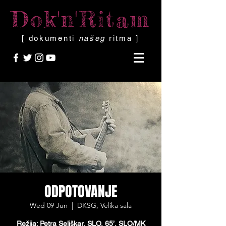
Dok'n'Ritam
[ dokumenti
našeg
ritma ]
ODPOTOVANJE
Wed 09 Jun
  |  
DKSG, Velika sala
Režija: Petra Seliškar, SLO, 65’, SLO/MК