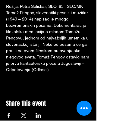
Režija: Petra Seliškar, SLO, 65’, SLO/MК
Tomaž Pengov, slovenački pesnik i muzičar 
(1949 – 2014) napisao je mnogo 
bezvremenskih pesama. Dokumentarac je 
filozofska meditacija o mladom Tomažu 
Pengovu, jednom od najvažnijih umetnika u 
slovenačkoj istoriji. Neke od pesama će ga 
pratiti na ovom filmskom putovanju oko 
njegovog sveta. Tomaž Pengov ostavio nam 
je prvu kantautorsku ploču u Jugoslaviji – 
Odpotovanja (Odlasci).
Share this event