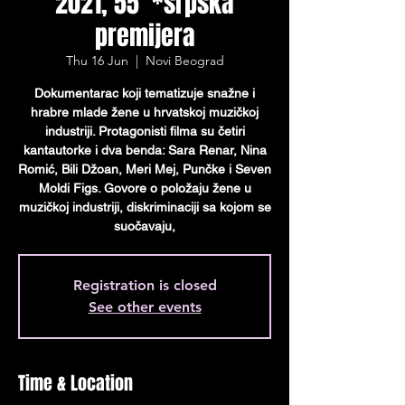
2021, 55’ *srpska
premijera
Thu 16 Jun
  |  
Novi Beograd
Dokumentarac koji tematizuje snažne i
hrabre mlade žene u hrvatskoj muzičkoj
industriji. Protagonisti filma su četiri
kantautorke i dva benda: Sara Renar, Nina
Romić, Bili Džoan, Meri Mej, Punčke i Seven
Moldi Figs. Govore o položaju žene u
muzičkoj industriji, diskriminaciji sa kojom se
suočavaju,
Registration is closed
See other events
Time & Location