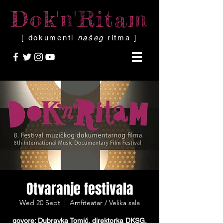
Dok'n'Ritam
[ dokumenti
našeg
ritma ]
Otvaranje festivala
Wed 20 Sept
  |  
Amfiteatar / Velika sala
govore: Dubravka Tomić, direktorka DKSG,