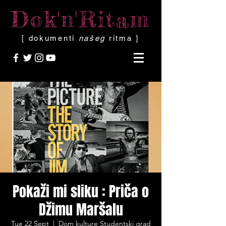
Dok'n'Ritam
[ dokumenti
našeg
ritma ]
Pokaži mi sliku : Priča o
Džimu Maršalu
Tue 22 Sept
  |  
Dom kulture Studentski grad