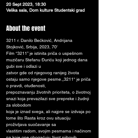
20 Sept 2023, 18:30
Velika sala, Dom kulture Studentski grad
About the event
3211 r. Danilo Bećković, Andrijana 
Stojković, Srbija, 2023, 70'
Film “3211” je istinita priča o uspešnom 
muzičaru Stefanu Đuriću koji jednog dana 
gubi sve i odlazi u
zatvor gde od njegovog ranijeg života 
ostaju samo njegove pesme.„3211“ je priča 
o pravdi, otuđenosti,
prepoznavanju životnih prioriteta, o životnoj 
snazi koja prevazilazi sve prepreke i žudnji 
za slobodom
koja je iznad svega, ali najpre se izdvaja po 
tome što Rasta kroz ovu situaciju 
proživljava suočavanje sa
vlastitim radom, svojim pesmama i načinom 
na koje one obogaćuju život njihovih 