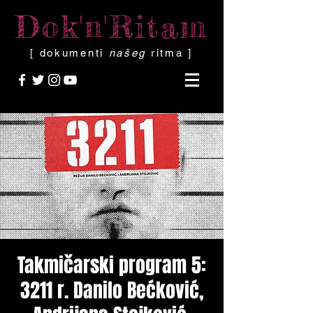
Dok'n'Ritam
[ dokumenti
našeg
ritma ]
Takmičarski program 5:
3211 r. Danilo Bećković,