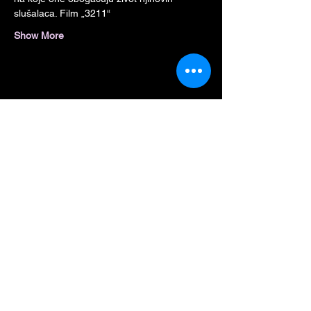
slušalaca. Film „3211“
Show More
Share this event
Mesto za Vašu poruku: