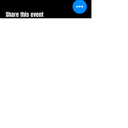
Share this event
Mesto za Vašu poruku:
POŠALJITE