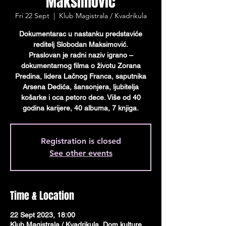
Maksimović
Fri 22 Sept
  |  
Klub Magistrala / Kvadrikula
Dokumentarac u nastanku predstaviće
reditelj Slobodan Maksimović.
Praslovan je radni naziv igrano –
dokumentarnog filma o životu Zorana
Predina, lidera Lačnog Franca, saputnika
Arsena Dedića, šansonjera, ljubitelja
košarke i oca petoro dece. Više od 40
godina karijere, 40 albuma, 7 knjiga.
Registration is closed
See other events
Time & Location
22 Sept 2023, 18:00
Klub Magistrala / Kvadrikula, Dom kulture