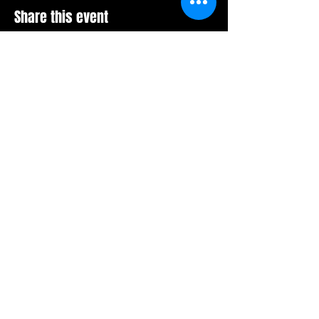
Share this event
Mesto za Vašu poruku:
POŠALJITE