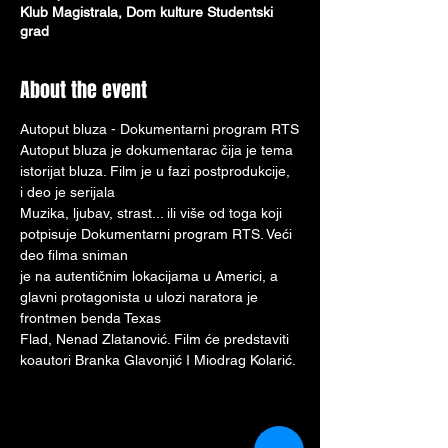
Klub Magistrala, Dom kulture Studentski
grad
About the event
Autoput bluza - Dokumentarni program RTS
Autoput bluza je dokumentarac čija je tema 
istorijat bluza. Film je u fazi postprodukcije, 
i deo je serijala
Muzika, ljubav, strast... ili više od toga koji 
potpisuje Dokumentarni program RTS. Veći 
deo filma sniman
je na autentičnim lokacijama u Americi, a 
glavni protagonista u ulozi naratora je 
frontmen benda Texas
Flad, Nenad Zlatanović. Film će predstaviti 
koautori Branka Glavonjić I Miodrag Kolarić.