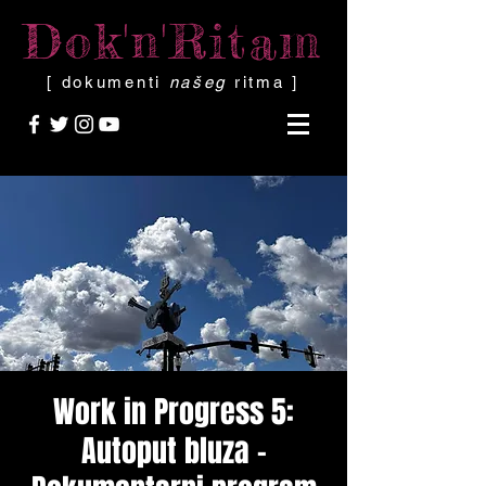
Dok'n'Ritam
[ dokumenti
našeg
ritma ]
Work in Progress 5:
Autoput bluza -