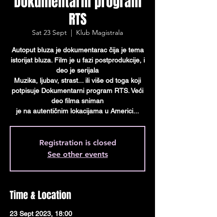
Dokumentarni program
RTS
Sat 23 Sept
  |  
Klub Magistrala
Autoput bluza je dokumentarac čija je tema
istorijat bluza. Film je u fazi postprodukcije, i
deo je serijala
Muzika, ljubav, strast... ili više od toga koji
potpisuje Dokumentarni program RTS. Veći
deo filma sniman
je na autentičnim lokacijama u Americi...
Registration is closed
See other events
Time & Location
23 Sept 2023, 18:00